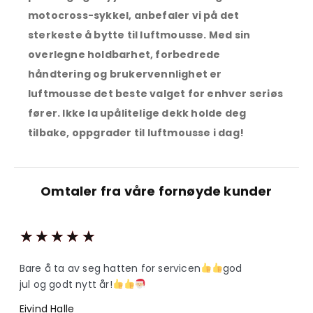
motocross-sykkel, anbefaler vi på det
sterkeste å bytte til luftmousse. Med sin
overlegne holdbarhet, forbedrede
håndtering og brukervennlighet er
luftmousse det beste valget for enhver seriøs
fører. Ikke la upålitelige dekk holde deg
tilbake, oppgrader til luftmousse i dag!
Omtaler fra våre fornøyde kunder
★
★
★
★
★
Bare å ta av seg hatten for servicen
god
jul og godt nytt år!
Eivind Halle