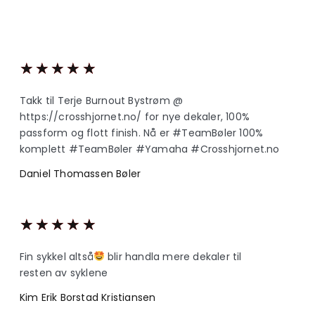
★
★
★
★
★
Takk til Terje Burnout Bystrøm @
https://crosshjornet.no/ for nye dekaler, 100%
passform og flott finish. Nå er #TeamBøler 100%
komplett #TeamBøler #Yamaha #Crosshjornet.no
Daniel Thomassen Bøler
★
★
★
★
★
Fin sykkel altså
blir handla mere dekaler til
resten av syklene
Kim Erik Borstad Kristiansen