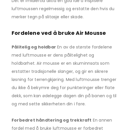
Det er imidlertid alltid en god idé å inspisere
luftmoussen regelmessig og erstatte den hvis du
merker tegn på slitasje eller skade.
Fordelene ved å bruke Air Mousse
Pålitelig og holdbar
En av de største fordelene
med luftmousse er dens pålitelighet og
holdbarhet. Air mousse er en skuminnsats som
erstatter tradisjonelle slanger, og gir en sikrere
løsning for terrengkjøring. Med luftmousse trenger
du ikke å bekymre deg for punkteringer eller flate
dekk, som kan ødelegge dagen din på banen og til
og med sette sikkerheten din i fare.
Forbedret håndtering og trekkraft
En annen
fordel med å bruke luftmousse er forbedret