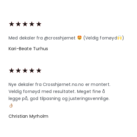
★
★
★
★
★
Med dekaler fra @crosshjørnet
(Veldig fornøyd
)
Kari-Beate Turhus
★
★
★
★
★
Nye dekaler fra Crosshjørnet.no.no er montert.
Veldig fornøyd med resultatet. Meget fine å
legge på, god tilpasning og justeringsvennlige.
Christian Myrholm