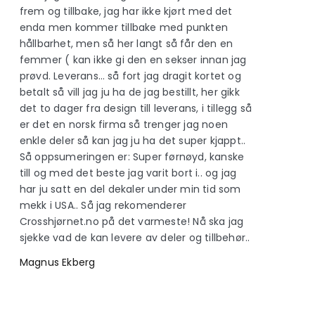
frem og tillbake, jag har ikke kjørt med det
enda men kommer tillbake med punkten
hållbarhet, men så her langt så får den en
femmer ( kan ikke gi den en sekser innan jag
prøvd. Leverans… så fort jag dragit kortet og
betalt så vill jag ju ha de jag bestillt, her gikk
det to dager fra design till leverans, i tillegg så
er det en norsk firma så trenger jag noen
enkle deler så kan jag ju ha det super kjappt..
Så oppsumeringen er: Super førnøyd, kanske
till og med det beste jag varit bort i.. og jag
har ju satt en del dekaler under min tid som
mekk i USA.. Så jag rekomenderer
Crosshjørnet.no på det varmeste! Nå ska jag
sjekke vad de kan levere av deler og tillbehør..
Magnus Ekberg