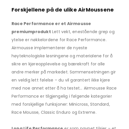
Forskjellene på de ulike AirMoussene
Race Performance er et Airmousse
premiumprodukt
Lett vekt, enestående grep og
ytelse er nøkkelordene for Race Performance.
Airmousse implementerer de nyeste
høyteknologiske løsningene og materialene for å
sikre en kjøreopplevelse og bærekraft for alle
andre merker på markedet. Sammensetningen gir
en veldig lett følelse – du vil garantert ikke kjøre
med noe annet etter å ha testet… Airmousse Race
Performance er tilgjengelig i følgende kategorier
med forskjellige funksjoner: Minicross, Standard,
Race Mousse, Classic Enduro og Extreme.
Long Life Performance
er som navnet tilsier – et