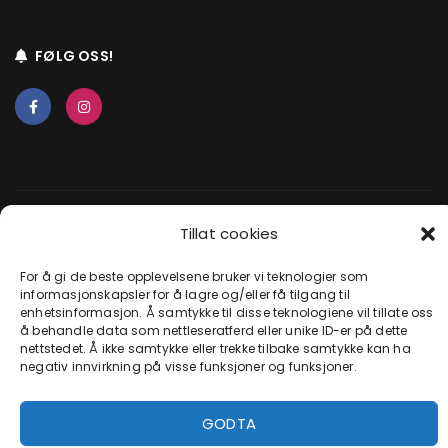
FØLG OSS!
Tillat cookies
2025 © CROSSHJØRNET / REKLAMEGARASJEN AS – orgnr.
920067387 MVA –
Kjøpsinfo
–
Kjøpsvillkår
–
Personvern
For å gi de beste opplevelsene bruker vi teknologier som
informasjonskapsler for å lagre og/eller få tilgang til
enhetsinformasjon. Å samtykke til disse teknologiene vil tillate oss
å behandle data som nettleseratferd eller unike ID-er på dette
nettstedet. Å ikke samtykke eller trekke tilbake samtykke kan ha
negativ innvirkning på visse funksjoner og funksjoner.
GODTA