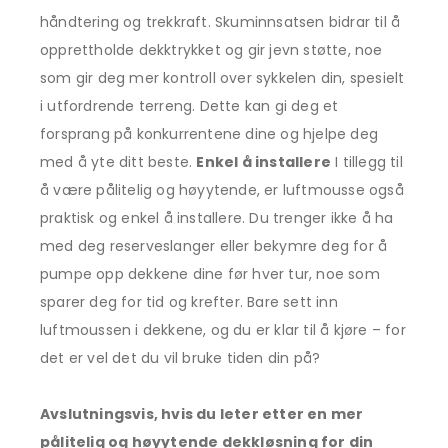
håndtering og trekkraft. Skuminnsatsen bidrar til å
opprettholde dekktrykket og gir jevn støtte, noe
som gir deg mer kontroll over sykkelen din, spesielt
i utfordrende terreng. Dette kan gi deg et
forsprang på konkurrentene dine og hjelpe deg
med å yte ditt beste.
Enkel å installere
I tillegg til
å være pålitelig og høyytende, er luftmousse også
praktisk og enkel å installere. Du trenger ikke å ha
med deg reserveslanger eller bekymre deg for å
pumpe opp dekkene dine før hver tur, noe som
sparer deg for tid og krefter. Bare sett inn
luftmoussen i dekkene, og du er klar til å kjøre – for
det er vel det du vil bruke tiden din på?
Avslutningsvis, hvis du leter etter en mer
pålitelig og høyytende dekkløsning for din