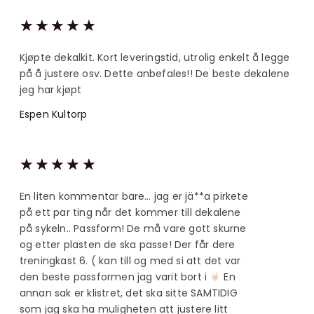
★
★
★
★
★
Kjøpte dekalkit. Kort leveringstid, utrolig enkelt å legge
på å justere osv. Dette anbefales!! De beste dekalene
jeg har kjøpt
Espen Kultorp
★
★
★
★
★
En liten kommentar bare… jag er jä**a pirkete
på ett par ting når det kommer till dekalene
på sykeln.. Passform! De må vare gott skurne
og etter plasten de ska passe! Der får dere
treningkast 6. ( kan till og med si att det var
den beste passformen jag varit bort i
En
annan sak er klistret, det ska sitte SAMTIDIG
som jag ska ha muligheten att justere litt