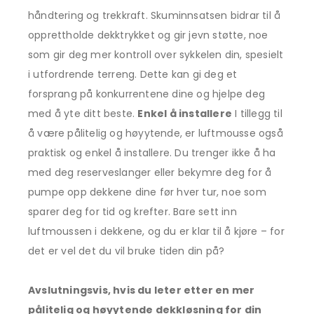
håndtering og trekkraft. Skuminnsatsen bidrar til å
opprettholde dekktrykket og gir jevn støtte, noe
som gir deg mer kontroll over sykkelen din, spesielt
i utfordrende terreng. Dette kan gi deg et
forsprang på konkurrentene dine og hjelpe deg
med å yte ditt beste.
Enkel å installere
I tillegg til
å være pålitelig og høyytende, er luftmousse også
praktisk og enkel å installere. Du trenger ikke å ha
med deg reserveslanger eller bekymre deg for å
pumpe opp dekkene dine før hver tur, noe som
sparer deg for tid og krefter. Bare sett inn
luftmoussen i dekkene, og du er klar til å kjøre – for
det er vel det du vil bruke tiden din på?
Avslutningsvis, hvis du leter etter en mer
pålitelig og høyytende dekkløsning for din