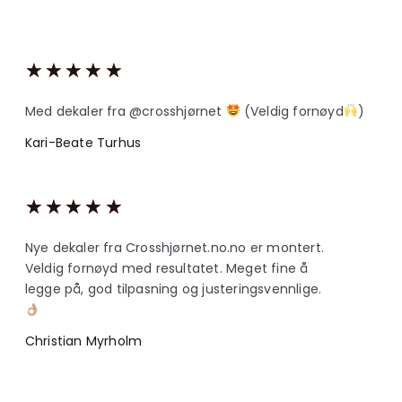
★
★
★
★
★
Med dekaler fra @crosshjørnet
(Veldig fornøyd
)
Kari-Beate Turhus
★
★
★
★
★
Nye dekaler fra Crosshjørnet.no.no er montert.
Veldig fornøyd med resultatet. Meget fine å
legge på, god tilpasning og justeringsvennlige.
Christian Myrholm