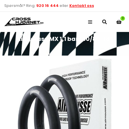
Spørsmål? Ring:
920 16 444
eller
Kontakt oss
0
AirMousse MX 1,1 bar 140/80-18″