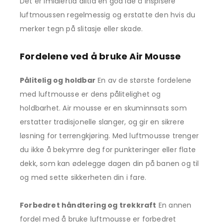
Det er imidlertid alltid en god idé å inspisere
luftmoussen regelmessig og erstatte den hvis du
merker tegn på slitasje eller skade.
Fordelene ved å bruke Air Mousse
Pålitelig og holdbar
En av de største fordelene
med luftmousse er dens pålitelighet og
holdbarhet. Air mousse er en skuminnsats som
erstatter tradisjonelle slanger, og gir en sikrere
løsning for terrengkjøring. Med luftmousse trenger
du ikke å bekymre deg for punkteringer eller flate
dekk, som kan ødelegge dagen din på banen og til
og med sette sikkerheten din i fare.
Forbedret håndtering og trekkraft
En annen
fordel med å bruke luftmousse er forbedret