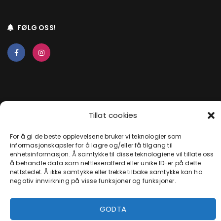
FØLG OSS!
Tillat cookies
2025 © CROSSHJØRNET / REKLAMEGARASJEN AS – orgnr.
920067387 MVA –
Kjøpsinfo
–
Kjøpsvillkår
–
Personvern
For å gi de beste opplevelsene bruker vi teknologier som
informasjonskapsler for å lagre og/eller få tilgang til
enhetsinformasjon. Å samtykke til disse teknologiene vil tillate oss
å behandle data som nettleseratferd eller unike ID-er på dette
nettstedet. Å ikke samtykke eller trekke tilbake samtykke kan ha
negativ innvirkning på visse funksjoner og funksjoner.
GODTA