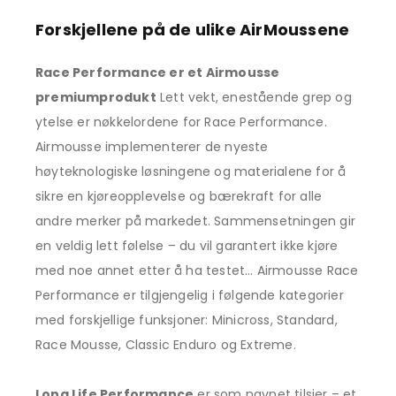
Forskjellene på de ulike AirMoussene
Race Performance er et Airmousse
premiumprodukt
Lett vekt, enestående grep og
ytelse er nøkkelordene for Race Performance.
Airmousse implementerer de nyeste
høyteknologiske løsningene og materialene for å
sikre en kjøreopplevelse og bærekraft for alle
andre merker på markedet. Sammensetningen gir
en veldig lett følelse – du vil garantert ikke kjøre
med noe annet etter å ha testet… Airmousse Race
Performance er tilgjengelig i følgende kategorier
med forskjellige funksjoner: Minicross, Standard,
Race Mousse, Classic Enduro og Extreme.
Long Life Performance
er som navnet tilsier – et