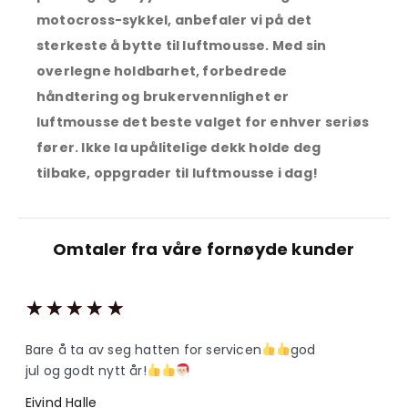
motocross-sykkel, anbefaler vi på det
sterkeste å bytte til luftmousse. Med sin
overlegne holdbarhet, forbedrede
håndtering og brukervennlighet er
luftmousse det beste valget for enhver seriøs
fører. Ikke la upålitelige dekk holde deg
tilbake, oppgrader til luftmousse i dag!
Omtaler fra våre fornøyde kunder
★
★
★
★
★
Bare å ta av seg hatten for servicen
god
jul og godt nytt år!
Eivind Halle