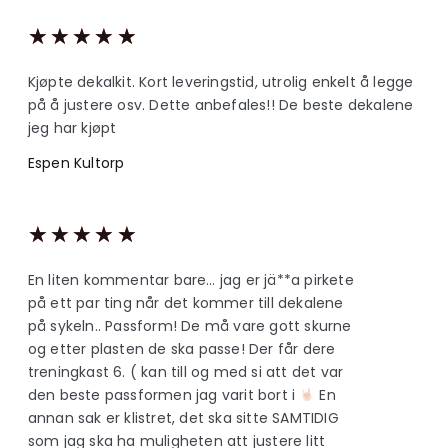
★
★
★
★
★
Kjøpte dekalkit. Kort leveringstid, utrolig enkelt å legge
på å justere osv. Dette anbefales!! De beste dekalene
jeg har kjøpt
Espen Kultorp
★
★
★
★
★
En liten kommentar bare… jag er jä**a pirkete
på ett par ting når det kommer till dekalene
på sykeln.. Passform! De må vare gott skurne
og etter plasten de ska passe! Der får dere
treningkast 6. ( kan till og med si att det var
den beste passformen jag varit bort i
En
annan sak er klistret, det ska sitte SAMTIDIG
som jag ska ha muligheten att justere litt