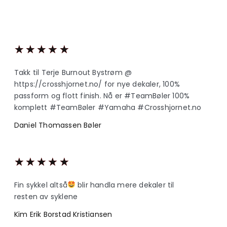
★
★
★
★
★
Takk til Terje Burnout Bystrøm @
https://crosshjornet.no/ for nye dekaler, 100%
passform og flott finish. Nå er #TeamBøler 100%
komplett #TeamBøler #Yamaha #Crosshjornet.no
Daniel Thomassen Bøler
★
★
★
★
★
Fin sykkel altså
blir handla mere dekaler til
resten av syklene
Kim Erik Borstad Kristiansen