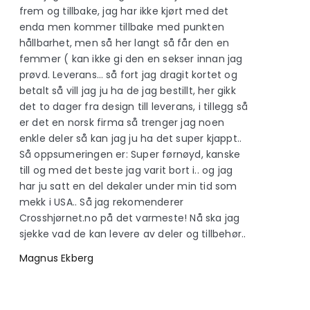
frem og tillbake, jag har ikke kjørt med det
enda men kommer tillbake med punkten
hållbarhet, men så her langt så får den en
femmer ( kan ikke gi den en sekser innan jag
prøvd. Leverans… så fort jag dragit kortet og
betalt så vill jag ju ha de jag bestillt, her gikk
det to dager fra design till leverans, i tillegg så
er det en norsk firma så trenger jag noen
enkle deler så kan jag ju ha det super kjappt..
Så oppsumeringen er: Super førnøyd, kanske
till og med det beste jag varit bort i.. og jag
har ju satt en del dekaler under min tid som
mekk i USA.. Så jag rekomenderer
Crosshjørnet.no på det varmeste! Nå ska jag
sjekke vad de kan levere av deler og tillbehør..
Magnus Ekberg