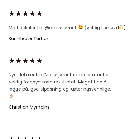
★
★
★
★
★
Med dekaler fra @crosshjørnet
(Veldig fornøyd
)
Kari-Beate Turhus
★
★
★
★
★
Nye dekaler fra Crosshjørnet.no.no er montert.
Veldig fornøyd med resultatet. Meget fine å
legge på, god tilpasning og justeringsvennlige.
Christian Myrholm