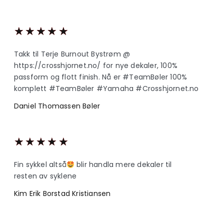
★
★
★
★
★
Takk til Terje Burnout Bystrøm @
https://crosshjornet.no/ for nye dekaler, 100%
passform og flott finish. Nå er #TeamBøler 100%
komplett #TeamBøler #Yamaha #Crosshjornet.no
Daniel Thomassen Bøler
★
★
★
★
★
Fin sykkel altså
blir handla mere dekaler til
resten av syklene
Kim Erik Borstad Kristiansen