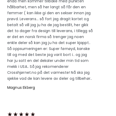
enda men kommer tillbake med punkten
hållbarhet, men så her langt så får den en
femmer ( kan ikke gi den en sekser innan jag
prøvd. Leverans… så fort jag dragit kortet og
betalt så vill jag ju ha de jag bestillt, her gikk
det to dager fra design till leverans, i tillegg så
er det en norsk firma så trenger jag noen
enkle deler så kan jag ju ha det super kjappt..
Så oppsumeringen er: Super førnøyd, kanske
till og med det beste jag varit bort i.. og jag
har ju satt en del dekaler under min tid som
mekk i USA.. Så jag rekomenderer
Crosshjørnet.no på det varmeste! Nå ska jag
sjekke vad de kan levere av deler og tillbehør..
Magnus Ekberg
★
★
★
★
★