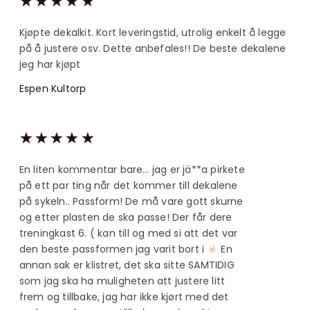
★
★
★
★
★
Kjøpte dekalkit. Kort leveringstid, utrolig enkelt å legge
på å justere osv. Dette anbefales!! De beste dekalene
jeg har kjøpt
Espen Kultorp
★
★
★
★
★
En liten kommentar bare… jag er jä**a pirkete
på ett par ting når det kommer till dekalene
på sykeln.. Passform! De må vare gott skurne
og etter plasten de ska passe! Der får dere
treningkast 6. ( kan till og med si att det var
den beste passformen jag varit bort i
En
annan sak er klistret, det ska sitte SAMTIDIG
som jag ska ha muligheten att justere litt
frem og tillbake, jag har ikke kjørt med det