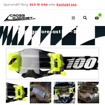
Spørsmål? Ring:
920 16 444
eller
Kontakt oss
0
Armega Forecast Kit – Black