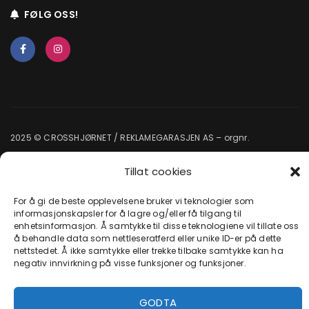
FØLG OSS!
2025 © CROSSHJØRNET / REKLAMEGARASJEN AS – orgnr.
920067387 MVA –
Kjøpsinfo
–
Kjøpsvillkår
–
Personvern
Tillat cookies
For å gi de beste opplevelsene bruker vi teknologier som
informasjonskapsler for å lagre og/eller få tilgang til
enhetsinformasjon. Å samtykke til disse teknologiene vil tillate oss
å behandle data som nettleseratferd eller unike ID-er på dette
nettstedet. Å ikke samtykke eller trekke tilbake samtykke kan ha
negativ innvirkning på visse funksjoner og funksjoner.
GODTA