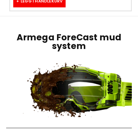
LEGG I HANDLEKURV
Armega ForeCast mud
system