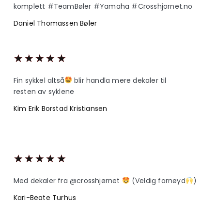
komplett #TeamBøler #Yamaha #Crosshjornet.no
Daniel Thomassen Bøler
★
★
★
★
★
Fin sykkel altså
blir handla mere dekaler til
resten av syklene
Kim Erik Borstad Kristiansen
★
★
★
★
★
Med dekaler fra @crosshjørnet
(Veldig fornøyd
)
Kari-Beate Turhus