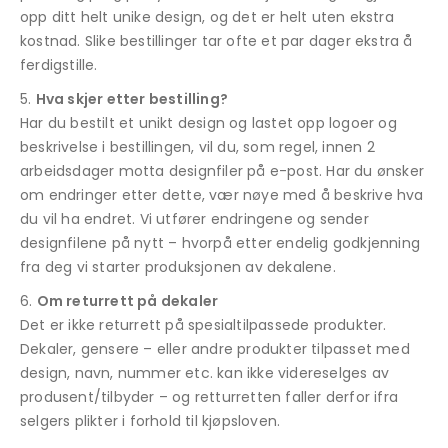
opp ditt helt unike design, og det er helt uten ekstra
kostnad. Slike bestillinger tar ofte et par dager ekstra å
ferdigstille.
Hva skjer etter bestilling?
Har du bestilt et unikt design og lastet opp logoer og
beskrivelse i bestillingen, vil du, som regel, innen 2
arbeidsdager motta designfiler på e-post. Har du ønsker
om endringer etter dette, vær nøye med å beskrive hva
du vil ha endret. Vi utfører endringene og sender
designfilene på nytt – hvorpå etter endelig godkjenning
fra deg vi starter produksjonen av dekalene.
Om returrett på dekaler
Det er ikke returrett på spesialtilpassede produkter.
Dekaler, gensere – eller andre produkter tilpasset med
design, navn, nummer etc. kan ikke videreselges av
produsent/tilbyder – og retturretten faller derfor ifra
selgers plikter i forhold til kjøpsloven.