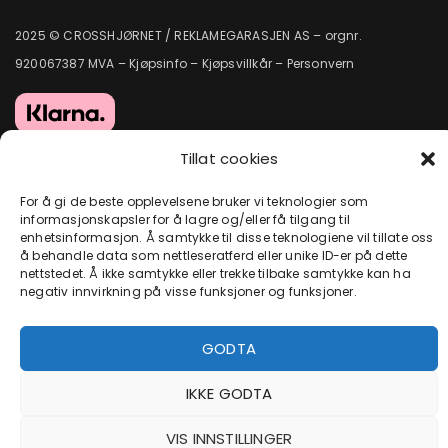
2025 © CROSSHJØRNET / REKLAMEGARASJEN AS – orgnr.
920067387 MVA –
Kjøpsinfo
–
Kjøpsvillkår
–
Personvern
Tillat cookies
For å gi de beste opplevelsene bruker vi teknologier som
informasjonskapsler for å lagre og/eller få tilgang til
enhetsinformasjon. Å samtykke til disse teknologiene vil tillate oss
å behandle data som nettleseratferd eller unike ID-er på dette
nettstedet. Å ikke samtykke eller trekke tilbake samtykke kan ha
negativ innvirkning på visse funksjoner og funksjoner.
GODTA
IKKE GODTA
VIS INNSTILLINGER