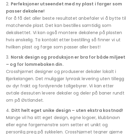
Perfeksjoner utseendet med ny plast i farger som
passer dekalene!
For å få det aller beste resultatet anbefaler vi å bytte til
matchende plast. Det kan bestilles samtidig som
dekalsettet. Vi kan også montere dekalene på plasten
hvis ønskelig. Ta kontakt etter bestilling så finner vi ut
hvilken plast og farge som passer aller best!
Norsk design og produksjon er bra for både miljøet
– og for lommeboken din.
Crosshjørnet designer og produserer dekaler lokalt i
Bjørkelangen. Det muliggjør lynrask levering uten tillegg
av dyr frakt og fordyrende tollgebyrer. Vi kan etter
avtale dessuten levere dekaler og deler på baner rundt
om på Østlandet.
Ditt helt eget unike design – uten ekstra kostnad!
Mange vil ha sitt eget design, egne logoer, klubbnavn
eller egne fargemønstre som setter et unikt og
personlig preg på sykkelen. Crosshjørnet tegner gjerne