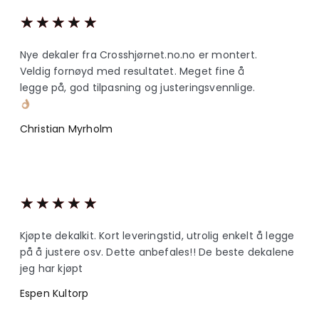
★
★
★
★
★
Nye dekaler fra Crosshjørnet.no.no er montert.
Veldig fornøyd med resultatet. Meget fine å
legge på, god tilpasning og justeringsvennlige.
Christian Myrholm
★
★
★
★
★
Kjøpte dekalkit. Kort leveringstid, utrolig enkelt å legge
på å justere osv. Dette anbefales!! De beste dekalene
jeg har kjøpt
Espen Kultorp