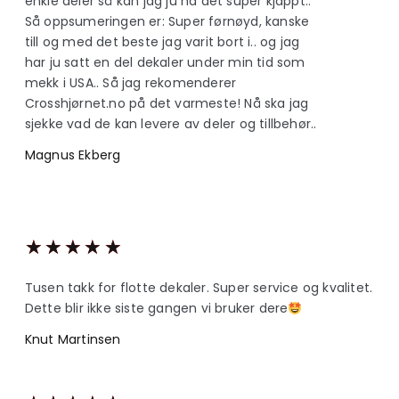
enkle deler så kan jag ju ha det super kjappt..
Så oppsumeringen er: Super førnøyd, kanske
till og med det beste jag varit bort i.. og jag
har ju satt en del dekaler under min tid som
mekk i USA.. Så jag rekomenderer
Crosshjørnet.no på det varmeste! Nå ska jag
sjekke vad de kan levere av deler og tillbehør..
Magnus Ekberg
★
★
★
★
★
Tusen takk for flotte dekaler. Super service og kvalitet.
Dette blir ikke siste gangen vi bruker dere
Knut Martinsen