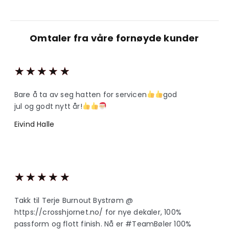
Omtaler fra våre fornøyde kunder
★
★
★
★
★
Bare å ta av seg hatten for servicen
god
jul og godt nytt år!
Eivind Halle
★
★
★
★
★
Takk til Terje Burnout Bystrøm @
https://crosshjornet.no/ for nye dekaler, 100%
passform og flott finish. Nå er #TeamBøler 100%