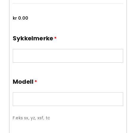
kr
0.00
Sykkelmerke
*
Modell
*
F.eks sx, yz, xsf, tc