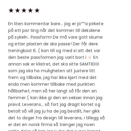
★
★
★
★
★
En liten kommentar bare… jag er jä**a pirkete
på ett par ting når det kommer till dekalene
på sykeln.. Passform! De må vare gott skurne
og etter plasten de ska passe! Der får dere
treningkast 6. ( kan till og med si att det var
den beste passformen jag varit bort i
En
annan sak er klistret, det ska sitte SAMTIDIG
som jag ska ha muligheten att justere litt
frem og tillbake, jag har ikke kjørt med det
enda men kommer tillbake med punkten
hållbarhet, men så her langt så får den en
femmer ( kan ikke gi den en sekser innan jag
prøvd. Leverans… så fort jag dragit kortet og
betalt så vill jag ju ha de jag bestillt, her gikk
det to dager fra design till leverans, i tillegg så
er det en norsk firma så trenger jag noen