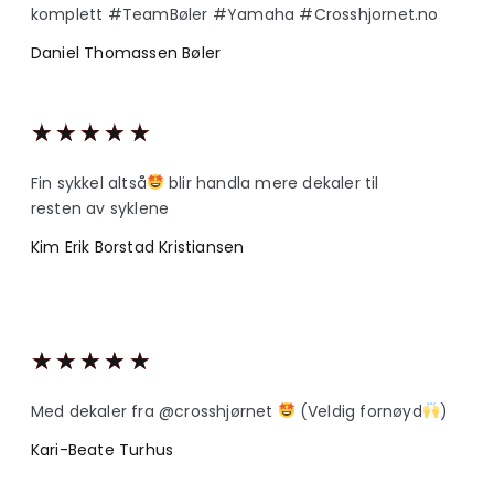
komplett #TeamBøler #Yamaha #Crosshjornet.no
Daniel Thomassen Bøler
★
★
★
★
★
Fin sykkel altså
blir handla mere dekaler til
resten av syklene
Kim Erik Borstad Kristiansen
★
★
★
★
★
Med dekaler fra @crosshjørnet
(Veldig fornøyd
)
Kari-Beate Turhus