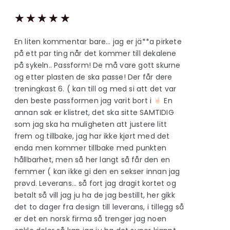
★
★
★
★
★
En liten kommentar bare… jag er jä**a pirkete
på ett par ting når det kommer till dekalene
på sykeln.. Passform! De må vare gott skurne
og etter plasten de ska passe! Der får dere
treningkast 6. ( kan till og med si att det var
den beste passformen jag varit bort i
En
annan sak er klistret, det ska sitte SAMTIDIG
som jag ska ha muligheten att justere litt
frem og tillbake, jag har ikke kjørt med det
enda men kommer tillbake med punkten
hållbarhet, men så her langt så får den en
femmer ( kan ikke gi den en sekser innan jag
prøvd. Leverans… så fort jag dragit kortet og
betalt så vill jag ju ha de jag bestillt, her gikk
det to dager fra design till leverans, i tillegg så
er det en norsk firma så trenger jag noen