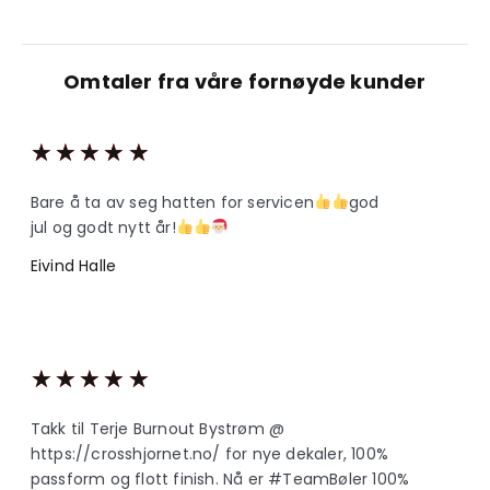
Omtaler fra våre fornøyde kunder
★
★
★
★
★
Bare å ta av seg hatten for servicen
god
jul og godt nytt år!
Eivind Halle
★
★
★
★
★
Takk til Terje Burnout Bystrøm @
https://crosshjornet.no/ for nye dekaler, 100%
passform og flott finish. Nå er #TeamBøler 100%