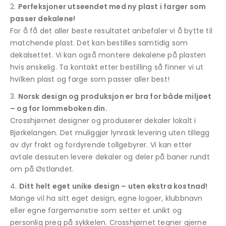
Perfeksjoner utseendet med ny plast i farger som
passer dekalene!
For å få det aller beste resultatet anbefaler vi å bytte til
matchende plast. Det kan bestilles samtidig som
dekalsettet. Vi kan også montere dekalene på plasten
hvis ønskelig. Ta kontakt etter bestilling så finner vi ut
hvilken plast og farge som passer aller best!
Norsk design og produksjon er bra for både miljøet
– og for lommeboken din.
Crosshjørnet designer og produserer dekaler lokalt i
Bjørkelangen. Det muliggjør lynrask levering uten tillegg
av dyr frakt og fordyrende tollgebyrer. Vi kan etter
avtale dessuten levere dekaler og deler på baner rundt
om på Østlandet.
Ditt helt eget unike design – uten ekstra kostnad!
Mange vil ha sitt eget design, egne logoer, klubbnavn
eller egne fargemønstre som setter et unikt og
personlig preg på sykkelen. Crosshjørnet tegner gjerne