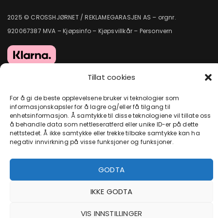
2025 © CROSSHJØRNET / REKLAMEGARASJEN AS – orgnr.
920067387 MVA –
Kjøpsinfo
–
Kjøpsvillkår
–
Personvern
Tillat cookies
For å gi de beste opplevelsene bruker vi teknologier som
informasjonskapsler for å lagre og/eller få tilgang til
enhetsinformasjon. Å samtykke til disse teknologiene vil tillate oss
å behandle data som nettleseratferd eller unike ID-er på dette
nettstedet. Å ikke samtykke eller trekke tilbake samtykke kan ha
negativ innvirkning på visse funksjoner og funksjoner.
GODTA
IKKE GODTA
VIS INNSTILLINGER