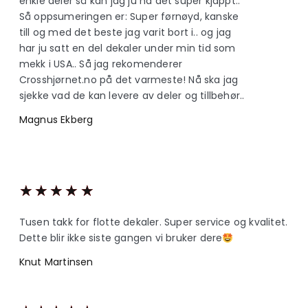
enkle deler så kan jag ju ha det super kjappt..
Så oppsumeringen er: Super førnøyd, kanske
till og med det beste jag varit bort i.. og jag
har ju satt en del dekaler under min tid som
mekk i USA.. Så jag rekomenderer
Crosshjørnet.no på det varmeste! Nå ska jag
sjekke vad de kan levere av deler og tillbehør..
Magnus Ekberg
★
★
★
★
★
Tusen takk for flotte dekaler. Super service og kvalitet.
Dette blir ikke siste gangen vi bruker dere
Knut Martinsen