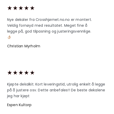
★
★
★
★
★
Nye dekaler fra Crosshjørnet.no.no er montert.
Veldig fornøyd med resultatet. Meget fine å
legge på, god tilpasning og justeringsvennlige.
Christian Myrholm
★
★
★
★
★
Kjøpte dekalkit. Kort leveringstid, utrolig enkelt å legge
på å justere osv. Dette anbefales!! De beste dekalene
jeg har kjøpt
Espen Kultorp