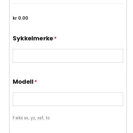
kr
0.00
Sykkelmerke
*
Modell
*
F.eks sx, yz, xsf, tc