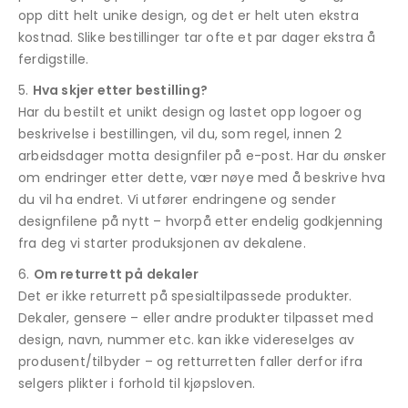
opp ditt helt unike design, og det er helt uten ekstra
kostnad. Slike bestillinger tar ofte et par dager ekstra å
ferdigstille.
Hva skjer etter bestilling?
Har du bestilt et unikt design og lastet opp logoer og
beskrivelse i bestillingen, vil du, som regel, innen 2
arbeidsdager motta designfiler på e-post. Har du ønsker
om endringer etter dette, vær nøye med å beskrive hva
du vil ha endret. Vi utfører endringene og sender
designfilene på nytt – hvorpå etter endelig godkjenning
fra deg vi starter produksjonen av dekalene.
Om returrett på dekaler
Det er ikke returrett på spesialtilpassede produkter.
Dekaler, gensere – eller andre produkter tilpasset med
design, navn, nummer etc. kan ikke videreselges av
produsent/tilbyder – og retturretten faller derfor ifra
selgers plikter i forhold til kjøpsloven.