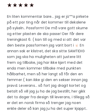
★
★
★
★
★
En liten kommentar bare… jag er jä**a pirkete
på ett par ting når det kommer till dekalene
på sykeln.. Passform! De må vare gott skurne
og etter plasten de ska passe! Der får dere
treningkast 6. ( kan till og med si att det var
den beste passformen jag varit bort i
En
annan sak er klistret, det ska sitte SAMTIDIG
som jag ska ha muligheten att justere litt
frem og tillbake, jag har ikke kjørt med det
enda men kommer tillbake med punkten
hållbarhet, men så her langt så får den en
femmer ( kan ikke gi den en sekser innan jag
prøvd. Leverans… så fort jag dragit kortet og
betalt så vill jag ju ha de jag bestillt, her gikk
det to dager fra design till leverans, i tillegg så
er det en norsk firma så trenger jag noen
enkle deler så kan jag ju ha det super kjappt..