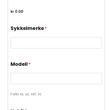
kr
0.00
Sykkelmerke
*
Modell
*
F.eks sx, yz, xsf, tc