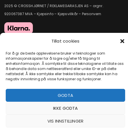
2025 © CROSSHJØRNET / REKLAMEGARASJEN AS – orgnr.
920067387 MVA –
Kjøpsinfo
–
Kjøpsvillkår
–
Personvern
Tillat cookies
For å gi de beste opplevelsene bruker vi teknologier som
informasjonskapsler for å lagre og/eller få tilgang til
enhetsinformasjon. Å samtykke til disse teknologiene vil tillate oss
å behandle data som nettleseratferd eller unike ID-er på dette
nettstedet. Å ikke samtykke eller trekke tilbake samtykke kan ha
negativ innvirkning på visse funksjoner og funksjoner.
GODTA
IKKE GODTA
VIS INNSTILLINGER