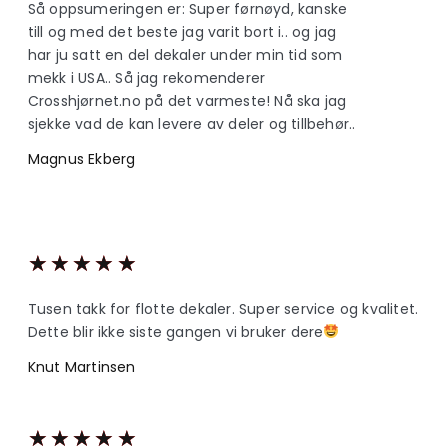
Så oppsumeringen er: Super førnøyd, kanske
till og med det beste jag varit bort i.. og jag
har ju satt en del dekaler under min tid som
mekk i USA.. Så jag rekomenderer
Crosshjørnet.no på det varmeste! Nå ska jag
sjekke vad de kan levere av deler og tillbehør..
Magnus Ekberg
★
★
★
★
★
Tusen takk for flotte dekaler. Super service og kvalitet.
Dette blir ikke siste gangen vi bruker dere
Knut Martinsen
★
★
★
★
★