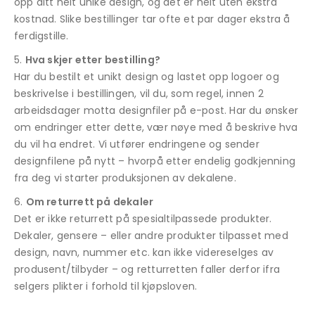
opp ditt helt unike design, og det er helt uten ekstra
kostnad. Slike bestillinger tar ofte et par dager ekstra å
ferdigstille.
Hva skjer etter bestilling?
Har du bestilt et unikt design og lastet opp logoer og
beskrivelse i bestillingen, vil du, som regel, innen 2
arbeidsdager motta designfiler på e-post. Har du ønsker
om endringer etter dette, vær nøye med å beskrive hva
du vil ha endret. Vi utfører endringene og sender
designfilene på nytt – hvorpå etter endelig godkjenning
fra deg vi starter produksjonen av dekalene.
Om returrett på dekaler
Det er ikke returrett på spesialtilpassede produkter.
Dekaler, gensere – eller andre produkter tilpasset med
design, navn, nummer etc. kan ikke videreselges av
produsent/tilbyder – og retturretten faller derfor ifra
selgers plikter i forhold til kjøpsloven.