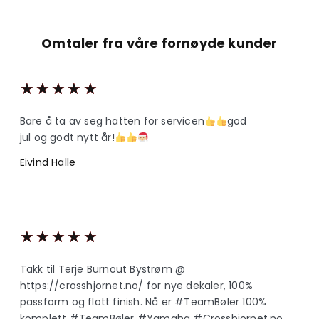
Omtaler fra våre fornøyde kunder
★
★
★
★
★
Bare å ta av seg hatten for servicen
god
jul og godt nytt år!
Eivind Halle
★
★
★
★
★
Takk til Terje Burnout Bystrøm @
https://crosshjornet.no/ for nye dekaler, 100%
passform og flott finish. Nå er #TeamBøler 100%
komplett #TeamBøler #Yamaha #Crosshjornet.no