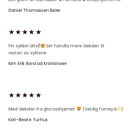
Daniel Thomassen Bøler
★
★
★
★
★
Fin sykkel altså
blir handla mere dekaler til
resten av syklene
Kim Erik Borstad Kristiansen
★
★
★
★
★
Med dekaler fra @crosshjørnet
(Veldig fornøyd
)
Kari-Beate Turhus