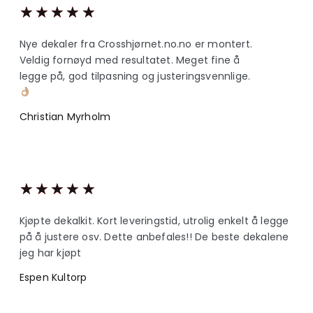
★
★
★
★
★
Nye dekaler fra Crosshjørnet.no.no er montert.
Veldig fornøyd med resultatet. Meget fine å
legge på, god tilpasning og justeringsvennlige.
Christian Myrholm
★
★
★
★
★
Kjøpte dekalkit. Kort leveringstid, utrolig enkelt å legge
på å justere osv. Dette anbefales!! De beste dekalene
jeg har kjøpt
Espen Kultorp