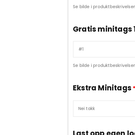
Se bilde i produktbeskrivelsen
Gratis minitags 
Se bilde i produktbeskrivelse
Ekstra Minitags
Last opp egen l