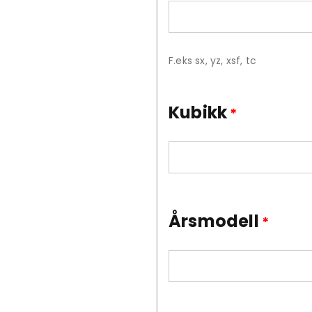
F.eks sx, yz, xsf, tc
Kubikk
*
Årsmodell
*