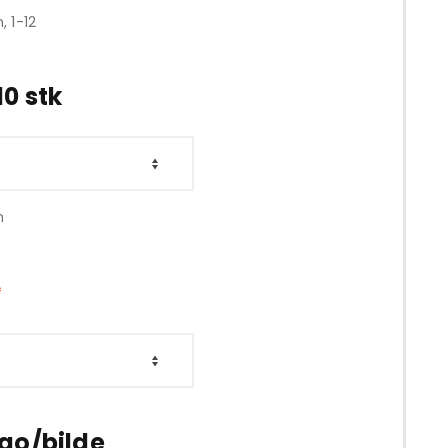
, 1-12
10 stk
n
*
ogo/bilde