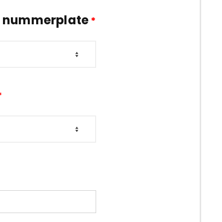
e nummerplate
*
*