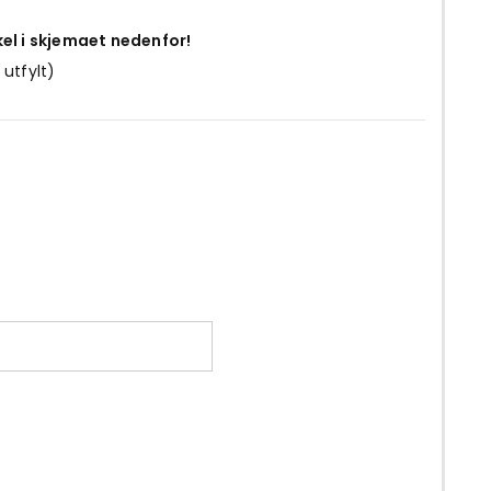
kel i skjemaet nedenfor!
 utfylt)