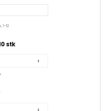
, 1-12
10 stk
n
*