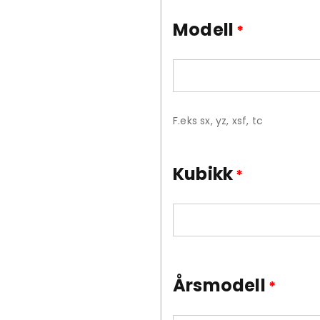
Modell
*
F.eks sx, yz, xsf, tc
Kubikk
*
Årsmodell
*