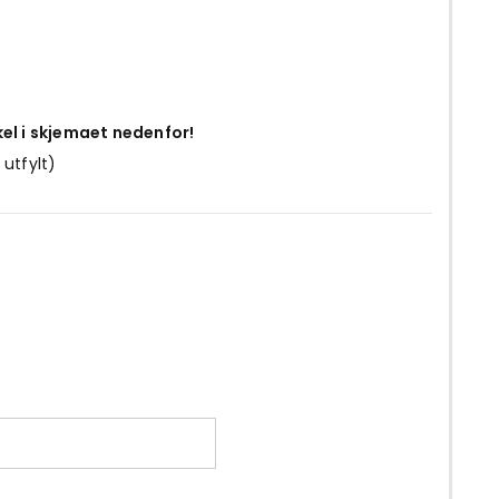
kel i skjemaet nedenfor!
 utfylt)