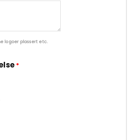
e logoer plassert etc.
else
*
m