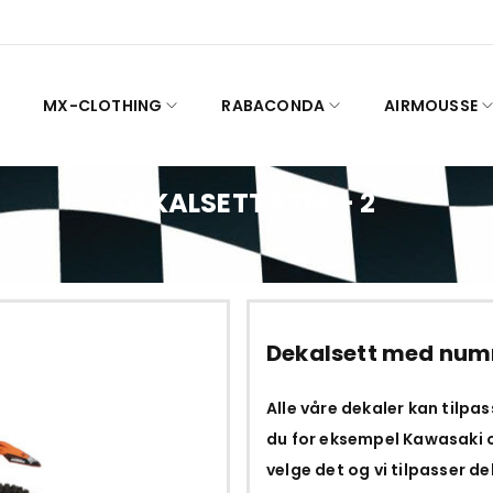
MX-CLOTHING
RABACONDA
AIRMOUSSE
DEKALSETT KTM – 2
Dekalsett med num
Alle våre dekaler kan tilpa
du for eksempel Kawasaki o
velge det og vi tilpasser dek