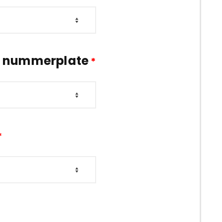
e nummerplate
*
*