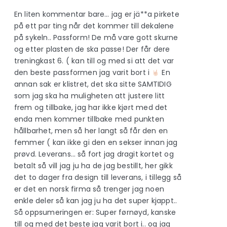
En liten kommentar bare… jag er jä**a pirkete
på ett par ting når det kommer till dekalene
på sykeln.. Passform! De må vare gott skurne
og etter plasten de ska passe! Der får dere
treningkast 6. ( kan till og med si att det var
den beste passformen jag varit bort i
En
annan sak er klistret, det ska sitte SAMTIDIG
som jag ska ha muligheten att justere litt
frem og tillbake, jag har ikke kjørt med det
enda men kommer tillbake med punkten
hållbarhet, men så her langt så får den en
femmer ( kan ikke gi den en sekser innan jag
prøvd. Leverans… så fort jag dragit kortet og
betalt så vill jag ju ha de jag bestillt, her gikk
det to dager fra design till leverans, i tillegg så
er det en norsk firma så trenger jag noen
enkle deler så kan jag ju ha det super kjappt..
Så oppsumeringen er: Super førnøyd, kanske
till og med det beste jag varit bort i.. og jag