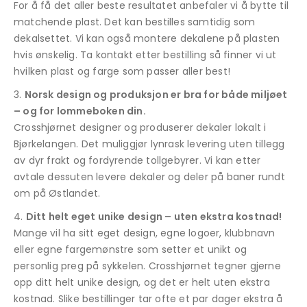
For å få det aller beste resultatet anbefaler vi å bytte til
matchende plast. Det kan bestilles samtidig som
dekalsettet. Vi kan også montere dekalene på plasten
hvis ønskelig. Ta kontakt etter bestilling så finner vi ut
hvilken plast og farge som passer aller best!
Norsk design og produksjon er bra for både miljøet
– og for lommeboken din.
Crosshjørnet designer og produserer dekaler lokalt i
Bjørkelangen. Det muliggjør lynrask levering uten tillegg
av dyr frakt og fordyrende tollgebyrer. Vi kan etter
avtale dessuten levere dekaler og deler på baner rundt
om på Østlandet.
Ditt helt eget unike design – uten ekstra kostnad!
Mange vil ha sitt eget design, egne logoer, klubbnavn
eller egne fargemønstre som setter et unikt og
personlig preg på sykkelen. Crosshjørnet tegner gjerne
opp ditt helt unike design, og det er helt uten ekstra
kostnad. Slike bestillinger tar ofte et par dager ekstra å