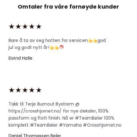
Omtaler fra våre fornøyde kunder
★
★
★
★
★
Bare å ta av seg hatten for servicen
god
jul og godt nytt år!
Eivind Halle
★
★
★
★
★
Takk til Terje Burnout Bystrøm @
https://crosshjornet.no/ for nye dekaler, 100%
passform og flott finish. Nå er #TeamBøler 100%
komplett #TeamBøler #Yamaha #Crosshjornet.no
Daniel Thomassen Bøler