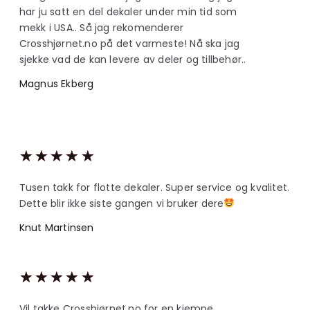
har ju satt en del dekaler under min tid som
mekk i USA.. Så jag rekomenderer
Crosshjørnet.no på det varmeste! Nå ska jag
sjekke vad de kan levere av deler og tillbehør..
Magnus Ekberg
★
★
★
★
★
Tusen takk for flotte dekaler. Super service og kvalitet.
Dette blir ikke siste gangen vi bruker dere
Knut Martinsen
★
★
★
★
★
Vil takke Crosshjørnet.no for en kjempe