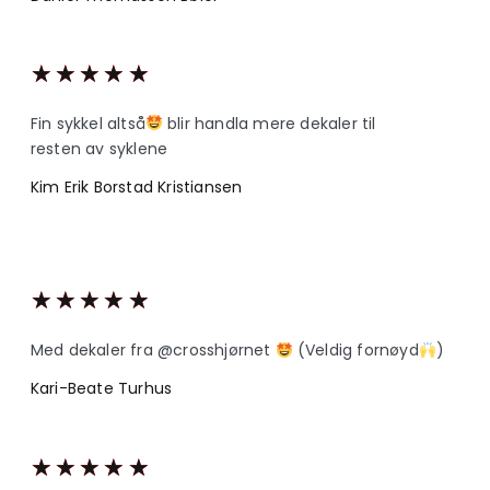
★
★
★
★
★
Fin sykkel altså
blir handla mere dekaler til
resten av syklene
Kim Erik Borstad Kristiansen
★
★
★
★
★
Med dekaler fra @crosshjørnet
(Veldig fornøyd
)
Kari-Beate Turhus
★
★
★
★
★