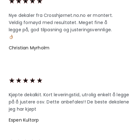
★
★
★
★
★
Nye dekaler fra Crosshjørnet.no.no er montert.
Veldig fornøyd med resultatet. Meget fine å
legge på, god tilpasning og justeringsvennlige.
Christian Myrholm
★
★
★
★
★
Kjøpte dekalkit. Kort leveringstid, utrolig enkelt å legge
på å justere osv. Dette anbefales!! De beste dekalene
jeg har kjøpt
Espen Kultorp