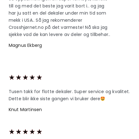
till og med det beste jag varit bort i.. og jag
har ju satt en del dekaler under min tid som
mekk i USA.. Så jag rekomenderer
Crosshjørnet.no på det varmeste! Nå ska jag
sjekke vad de kan levere av deler og tillbehør..
Magnus Ekberg
★
★
★
★
★
Tusen takk for flotte dekaler. Super service og kvalitet.
Dette blir ikke siste gangen vi bruker dere
Knut Martinsen
★
★
★
★
★