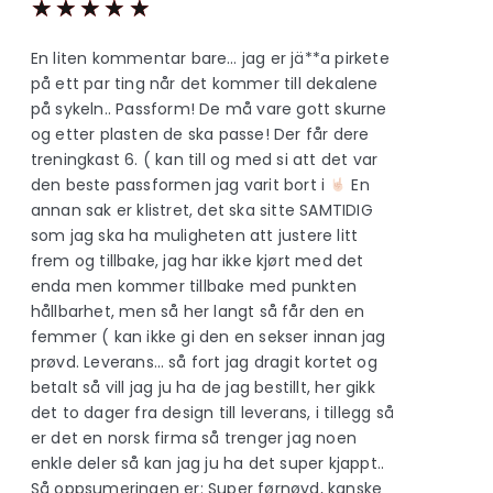
★
★
★
★
★
En liten kommentar bare… jag er jä**a pirkete
på ett par ting når det kommer till dekalene
på sykeln.. Passform! De må vare gott skurne
og etter plasten de ska passe! Der får dere
treningkast 6. ( kan till og med si att det var
den beste passformen jag varit bort i
En
annan sak er klistret, det ska sitte SAMTIDIG
som jag ska ha muligheten att justere litt
frem og tillbake, jag har ikke kjørt med det
enda men kommer tillbake med punkten
hållbarhet, men så her langt så får den en
femmer ( kan ikke gi den en sekser innan jag
prøvd. Leverans… så fort jag dragit kortet og
betalt så vill jag ju ha de jag bestillt, her gikk
det to dager fra design till leverans, i tillegg så
er det en norsk firma så trenger jag noen
enkle deler så kan jag ju ha det super kjappt..
Så oppsumeringen er: Super førnøyd, kanske