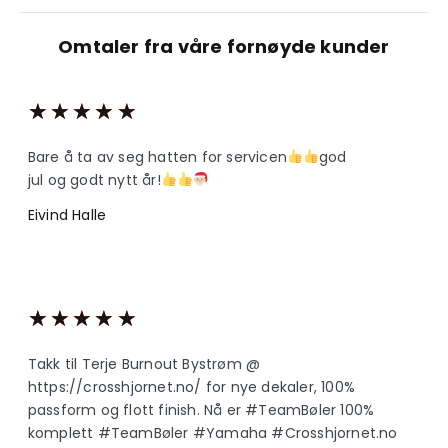
Omtaler fra våre fornøyde kunder
★
★
★
★
★
Bare å ta av seg hatten for servicen
god
jul og godt nytt år!
Eivind Halle
★
★
★
★
★
Takk til Terje Burnout Bystrøm @
https://crosshjornet.no/ for nye dekaler, 100%
passform og flott finish. Nå er #TeamBøler 100%
komplett #TeamBøler #Yamaha #Crosshjornet.no