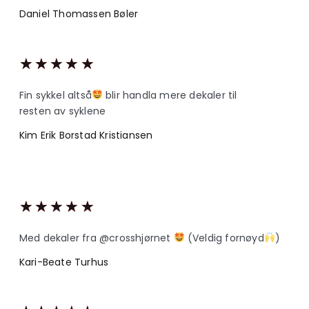
Daniel Thomassen Bøler
★
★
★
★
★
Fin sykkel altså
blir handla mere dekaler til
resten av syklene
Kim Erik Borstad Kristiansen
★
★
★
★
★
Med dekaler fra @crosshjørnet
(Veldig fornøyd
)
Kari-Beate Turhus