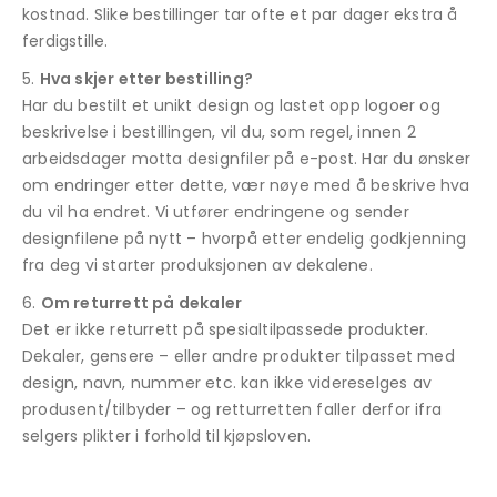
kostnad. Slike bestillinger tar ofte et par dager ekstra å
ferdigstille.
Hva skjer etter bestilling?
Har du bestilt et unikt design og lastet opp logoer og
beskrivelse i bestillingen, vil du, som regel, innen 2
arbeidsdager motta designfiler på e-post. Har du ønsker
om endringer etter dette, vær nøye med å beskrive hva
du vil ha endret. Vi utfører endringene og sender
designfilene på nytt – hvorpå etter endelig godkjenning
fra deg vi starter produksjonen av dekalene.
Om returrett på dekaler
Det er ikke returrett på spesialtilpassede produkter.
Dekaler, gensere – eller andre produkter tilpasset med
design, navn, nummer etc. kan ikke videreselges av
produsent/tilbyder – og retturretten faller derfor ifra
selgers plikter i forhold til kjøpsloven.