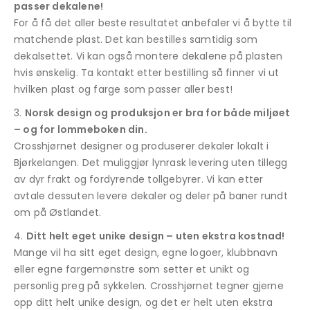
passer dekalene!
For å få det aller beste resultatet anbefaler vi å bytte til
matchende plast. Det kan bestilles samtidig som
dekalsettet. Vi kan også montere dekalene på plasten
hvis ønskelig. Ta kontakt etter bestilling så finner vi ut
hvilken plast og farge som passer aller best!
Norsk design og produksjon er bra for både miljøet
– og for lommeboken din.
Crosshjørnet designer og produserer dekaler lokalt i
Bjørkelangen. Det muliggjør lynrask levering uten tillegg
av dyr frakt og fordyrende tollgebyrer. Vi kan etter
avtale dessuten levere dekaler og deler på baner rundt
om på Østlandet.
Ditt helt eget unike design – uten ekstra kostnad!
Mange vil ha sitt eget design, egne logoer, klubbnavn
eller egne fargemønstre som setter et unikt og
personlig preg på sykkelen. Crosshjørnet tegner gjerne
opp ditt helt unike design, og det er helt uten ekstra