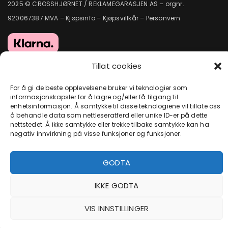
2025 © CROSSHJØRNET / REKLAMEGARASJEN AS – orgnr.
920067387 MVA –
Kjøpsinfo
–
Kjøpsvillkår
–
Personvern
Tillat cookies
For å gi de beste opplevelsene bruker vi teknologier som
informasjonskapsler for å lagre og/eller få tilgang til
enhetsinformasjon. Å samtykke til disse teknologiene vil tillate oss
å behandle data som nettleseratferd eller unike ID-er på dette
nettstedet. Å ikke samtykke eller trekke tilbake samtykke kan ha
negativ innvirkning på visse funksjoner og funksjoner.
GODTA
IKKE GODTA
VIS INNSTILLINGER
FORSIDEN
SHOP
LOGIN