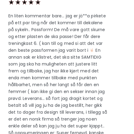
★
★
★
★
★
En liten kommentar bare… jag er jä**a pirkete
på ett par ting når det kommer till dekalene
på sykeln.. Passform! De må vare gott skurne
og etter plasten de ska passe! Der får dere
treningkast 6. ( kan till og med si att det var
den beste passformen jag varit bort i
En
annan sak er klistret, det ska sitte SAMTIDIG
som jag ska ha muligheten att justere litt
frem og tillbake, jag har ikke kjørt med det
enda men kommer tillbake med punkten
hållbarhet, men så her langt så får den en
femmer ( kan ikke gi den en sekser innan jag
prøvd. Leverans… så fort jag dragit kortet og
betalt så vill jag ju ha de jag bestillt, her gikk
det to dager fra design till leverans, i tillegg så
er det en norsk firma så trenger jag noen
enkle deler så kan jag ju ha det super kjappt..
Så oppsumeringen er: Super førnøyd, kanske