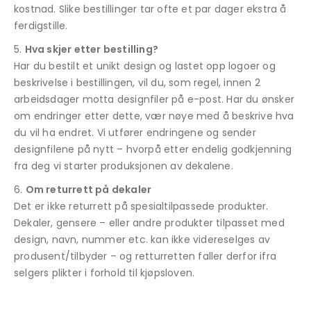
kostnad. Slike bestillinger tar ofte et par dager ekstra å
ferdigstille.
Hva skjer etter bestilling?
Har du bestilt et unikt design og lastet opp logoer og
beskrivelse i bestillingen, vil du, som regel, innen 2
arbeidsdager motta designfiler på e-post. Har du ønsker
om endringer etter dette, vær nøye med å beskrive hva
du vil ha endret. Vi utfører endringene og sender
designfilene på nytt – hvorpå etter endelig godkjenning
fra deg vi starter produksjonen av dekalene.
Om returrett på dekaler
Det er ikke returrett på spesialtilpassede produkter.
Dekaler, gensere – eller andre produkter tilpasset med
design, navn, nummer etc. kan ikke videreselges av
produsent/tilbyder – og retturretten faller derfor ifra
selgers plikter i forhold til kjøpsloven.