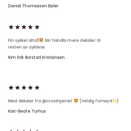
Daniel Thomassen Bøler
★
★
★
★
★
Fin sykkel altså
blir handla mere dekaler til
resten av syklene
Kim Erik Borstad Kristiansen
★
★
★
★
★
Med dekaler fra @crosshjørnet
(Veldig fornøyd
)
Kari-Beate Turhus