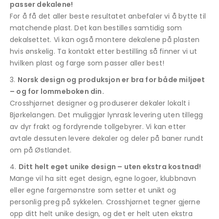
passer dekalene!
For å få det aller beste resultatet anbefaler vi å bytte til
matchende plast. Det kan bestilles samtidig som
dekalsettet. Vi kan også montere dekalene på plasten
hvis ønskelig. Ta kontakt etter bestilling så finner vi ut
hvilken plast og farge som passer aller best!
Norsk design og produksjon er bra for både miljøet
– og for lommeboken din.
Crosshjørnet designer og produserer dekaler lokalt i
Bjørkelangen. Det muliggjør lynrask levering uten tillegg
av dyr frakt og fordyrende tollgebyrer. Vi kan etter
avtale dessuten levere dekaler og deler på baner rundt
om på Østlandet.
Ditt helt eget unike design – uten ekstra kostnad!
Mange vil ha sitt eget design, egne logoer, klubbnavn
eller egne fargemønstre som setter et unikt og
personlig preg på sykkelen. Crosshjørnet tegner gjerne
opp ditt helt unike design, og det er helt uten ekstra