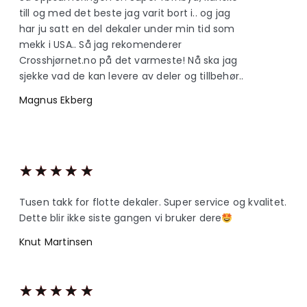
till og med det beste jag varit bort i.. og jag
har ju satt en del dekaler under min tid som
mekk i USA.. Så jag rekomenderer
Crosshjørnet.no på det varmeste! Nå ska jag
sjekke vad de kan levere av deler og tillbehør..
Magnus Ekberg
★
★
★
★
★
Tusen takk for flotte dekaler. Super service og kvalitet.
Dette blir ikke siste gangen vi bruker dere
Knut Martinsen
★
★
★
★
★