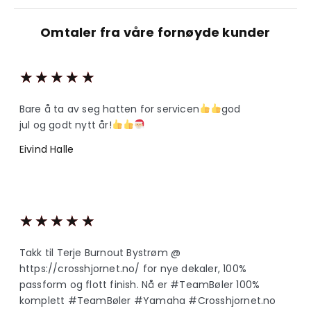
Omtaler fra våre fornøyde kunder
★
★
★
★
★
Bare å ta av seg hatten for servicen
god
jul og godt nytt år!
Eivind Halle
★
★
★
★
★
Takk til Terje Burnout Bystrøm @
https://crosshjornet.no/ for nye dekaler, 100%
passform og flott finish. Nå er #TeamBøler 100%
komplett #TeamBøler #Yamaha #Crosshjornet.no