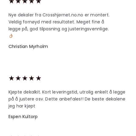
★
★
★
★
★
Nye dekaler fra Crosshjørnet.no.no er montert.
Veldig fornøyd med resultatet. Meget fine å
legge på, god tilpasning og justeringsvennlige.
Christian Myrholm
★
★
★
★
★
Kjøpte dekalkit. Kort leveringstid, utrolig enkelt å legge
på å justere osv. Dette anbefales!! De beste dekalene
jeg har kjøpt
Espen Kultorp