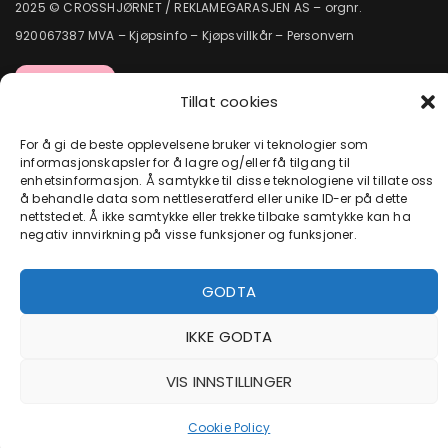
2025 © CROSSHJØRNET / REKLAMEGARASJEN AS – orgnr.
920067387 MVA –
Kjøpsinfo
–
Kjøpsvillkår
–
Personvern
Tillat cookies
For å gi de beste opplevelsene bruker vi teknologier som
informasjonskapsler for å lagre og/eller få tilgang til
enhetsinformasjon. Å samtykke til disse teknologiene vil tillate oss
å behandle data som nettleseratferd eller unike ID-er på dette
nettstedet. Å ikke samtykke eller trekke tilbake samtykke kan ha
negativ innvirkning på visse funksjoner og funksjoner.
GODTA
IKKE GODTA
VIS INNSTILLINGER
Cookie Policy
FORSIDEN
SHOP
LOGIN