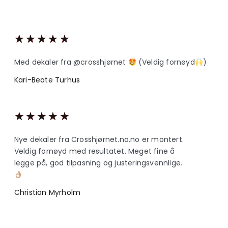
★
★
★
★
★
Med dekaler fra @crosshjørnet
(Veldig fornøyd
)
Kari-Beate Turhus
★
★
★
★
★
Nye dekaler fra Crosshjørnet.no.no er montert.
Veldig fornøyd med resultatet. Meget fine å
legge på, god tilpasning og justeringsvennlige.
Christian Myrholm