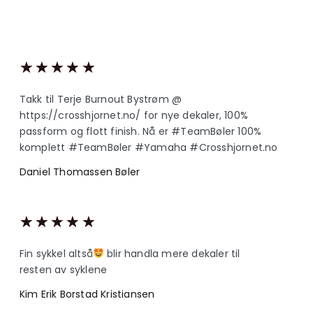
★
★
★
★
★
Takk til Terje Burnout Bystrøm @
https://crosshjornet.no/ for nye dekaler, 100%
passform og flott finish. Nå er #TeamBøler 100%
komplett #TeamBøler #Yamaha #Crosshjornet.no
Daniel Thomassen Bøler
★
★
★
★
★
Fin sykkel altså
blir handla mere dekaler til
resten av syklene
Kim Erik Borstad Kristiansen