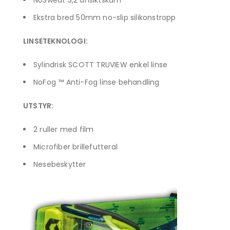
NoSweat 3,2 ansiktskum
Ekstra bred 50mm no-slip silikonstropp
LINSETEKNOLOGI:
Sylindrisk SCOTT TRUVIEW enkel linse
NoFog ™ Anti-Fog linse behandling
UTSTYR:
2 ruller med film
Microfiber brillefutteral
Nesebeskytter