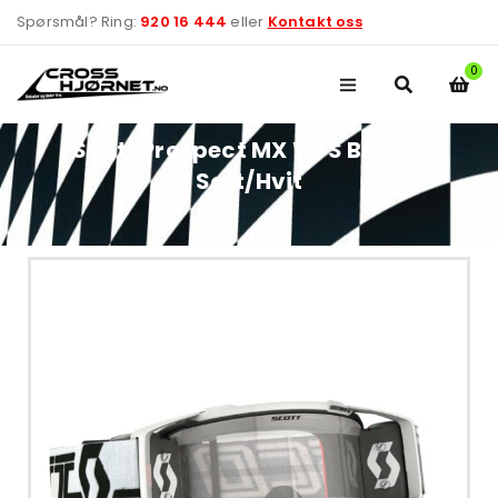
Spørsmål? Ring:
920 16 444
eller
Kontakt oss
0
Scott Prospect MX WFS Brille –
Sort/Hvit