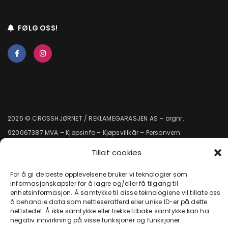
FØLG OSS!
2025 © CROSSHJØRNET / REKLAMEGARASJEN AS – orgnr.
920067387 MVA –
Kjøpsinfo
–
Kjøpsvillkår
–
Personvern
Tillat cookies
For å gi de beste opplevelsene bruker vi teknologier som
informasjonskapsler for å lagre og/eller få tilgang til
enhetsinformasjon. Å samtykke til disse teknologiene vil tillate oss
å behandle data som nettleseratferd eller unike ID-er på dette
nettstedet. Å ikke samtykke eller trekke tilbake samtykke kan ha
negativ innvirkning på visse funksjoner og funksjoner.