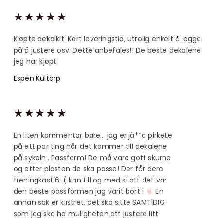
★
★
★
★
★
Kjøpte dekalkit. Kort leveringstid, utrolig enkelt å legge
på å justere osv. Dette anbefales!! De beste dekalene
jeg har kjøpt
Espen Kultorp
★
★
★
★
★
En liten kommentar bare… jag er jä**a pirkete
på ett par ting når det kommer till dekalene
på sykeln.. Passform! De må vare gott skurne
og etter plasten de ska passe! Der får dere
treningkast 6. ( kan till og med si att det var
den beste passformen jag varit bort i
En
annan sak er klistret, det ska sitte SAMTIDIG
som jag ska ha muligheten att justere litt