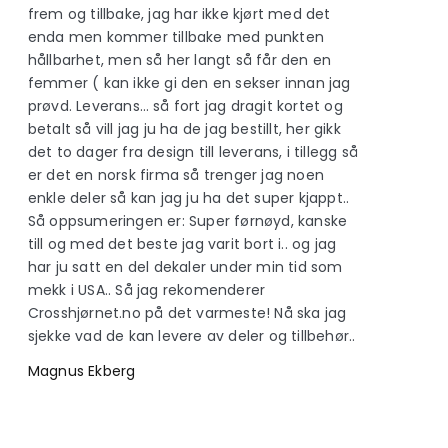
frem og tillbake, jag har ikke kjørt med det
enda men kommer tillbake med punkten
hållbarhet, men så her langt så får den en
femmer ( kan ikke gi den en sekser innan jag
prøvd. Leverans… så fort jag dragit kortet og
betalt så vill jag ju ha de jag bestillt, her gikk
det to dager fra design till leverans, i tillegg så
er det en norsk firma så trenger jag noen
enkle deler så kan jag ju ha det super kjappt..
Så oppsumeringen er: Super førnøyd, kanske
till og med det beste jag varit bort i.. og jag
har ju satt en del dekaler under min tid som
mekk i USA.. Så jag rekomenderer
Crosshjørnet.no på det varmeste! Nå ska jag
sjekke vad de kan levere av deler og tillbehør..
Magnus Ekberg