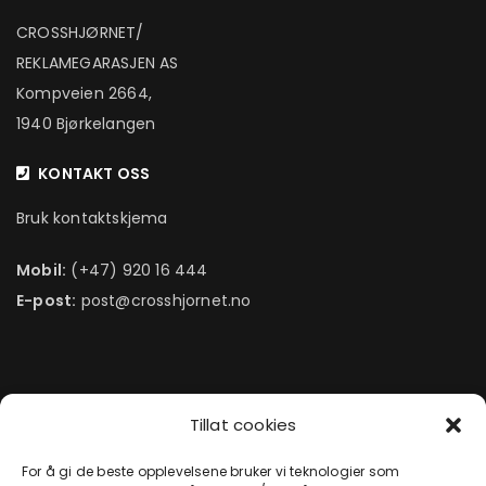
CROSSHJØRNET/
REKLAMEGARASJEN AS
Kompveien 2664,
1940 Bjørkelangen
KONTAKT OSS
Bruk kontaktskjema
Mobil:
(+47) 920 16 444
E-post:
post@crosshjornet.no
Tillat cookies
FØLG OSS!
For å gi de beste opplevelsene bruker vi teknologier som