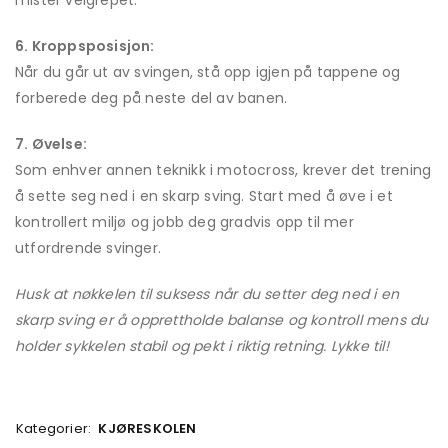
mister veigrepet.
6. Kroppsposisjon:
Når du går ut av svingen, stå opp igjen på tappene og
forberede deg på neste del av banen.
7. Øvelse:
Som enhver annen teknikk i motocross, krever det trening
å sette seg ned i en skarp sving. Start med å øve i et
kontrollert miljø og jobb deg gradvis opp til mer
utfordrende svinger.
Husk at nøkkelen til suksess når du setter deg ned i en
skarp sving er å opprettholde balanse og kontroll mens du
holder sykkelen stabil og pekt i riktig retning. Lykke til!
Kategorier:
KJØRESKOLEN