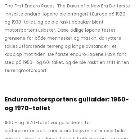
The First Enduro Races: The Dawn of a New Era De første
innspilte enduro-løpene ble arrangert i Europa på 1920-
og 1930-tallet, og de ble raskt populær blant
motorsportentusiaster. Disse tidlige løpene testet
grensene for både mennesker og maskin, da ryttere
taklet utfordrende terreng og lange avstander i et
kappløp mot tiden. De første enduro-løpene i USA fant
sted på 1950- og 60-tallet, og de ble raskt en stift innen
terrengmotorsport.
Enduromotorsportens gullalder: 1960-
og 1970-tallet
1960- og 1970-tallet var gullalderen for
enduromotorsport, med store begivenheter over hele
verden. I løpet av denne tiden tiltrakk sporten seg noen