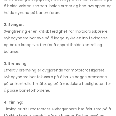
å holde vekten sentrert, holde armer og ben avslappet og
holde øynene på banen foran.
2. Svinger:
Svingtrening er en kritisk ferdighet for motocrosskjørere.
Nybegynnere bør øve på å legge sykkelen inn i svingene
og bruke kroppsvekten for å opprettholde kontroll og
balanse.
3. Bremsing:
Effektiv bremsing er avgjørende for motorcrosskjørere.
Nybegynnere bør fokusere på å bruke begge bremsene
på en kontrollert måte, og på å modulere hastigheten for
å passe baneforholdene.
4. Timing:
Timing er alt i motocross. Nybegynnere bør fokusere på å
få riktig timing, spesielt når de hopper. De bør også ha