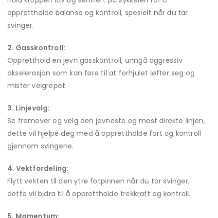
Hold kroppen lav og sentrert på sykkelen for å
opprettholde balanse og kontroll, spesielt når du tar
svinger.
2. Gasskontroll:
Oppretthold en jevn gasskontroll, unngå aggressiv
akselerasjon som kan føre til at forhjulet løfter seg og
mister veigrepet.
3. Linjevalg:
Se fremover og velg den jevneste og mest direkte linjen,
dette vil hjelpe deg med å opprettholde fart og kontroll
gjennom svingene.
4. Vektfordeling:
Flytt vekten til den ytre fotpinnen når du tar svinger,
dette vil bidra til å opprettholde trekkraft og kontroll.
5. Momentum: