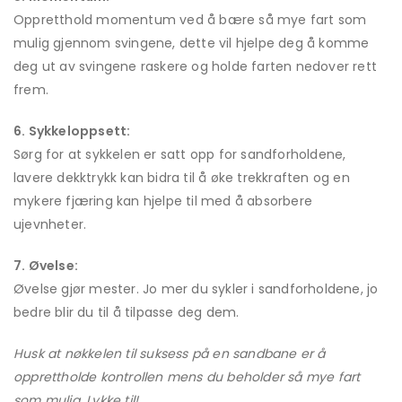
Oppretthold momentum ved å bære så mye fart som
mulig gjennom svingene, dette vil hjelpe deg å komme
deg ut av svingene raskere og holde farten nedover rett
frem.
6. Sykkeloppsett:
Sørg for at sykkelen er satt opp for sandforholdene,
lavere dekktrykk kan bidra til å øke trekkraften og en
mykere fjæring kan hjelpe til med å absorbere
ujevnheter.
7. Øvelse:
Øvelse gjør mester. Jo mer du sykler i sandforholdene, jo
bedre blir du til å tilpasse deg dem.
Husk at nøkkelen til suksess på en sandbane er å
opprettholde kontrollen mens du beholder så mye fart
som mulig. Lykke til!