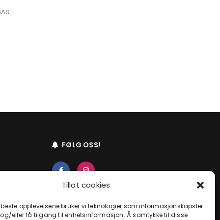
GAS
FØLG OSS!
Tillat cookies
o
e beste opplevelsene bruker vi teknologier som informasjonskapsler
 og/eller få tilgang til enhetsinformasjon. Å samtykke til disse