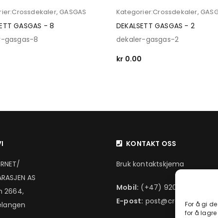
ier:
Crossdekaler
,
GASGAS
Kategorier:
Crossdekaler
,
GAS
ETT GASGAS - 8
DEKALSETT GASGAS - 2
r-gasgas-8
dekaler-gasgas-2
0
kr
0.00
 OPTIONS
SELECT OPTIONS
I
KONTAKT OSS
RNET/
Bruk kontaktskjema
RASJEN AS
Mobil:
(+47) 920 16 444
 2664,
E-post:
post@crosshjornet.n
elangen
For å gi d
for å lagre