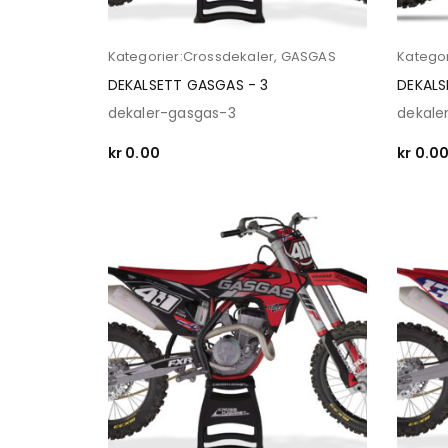
Kategorier:
Crossdekaler
,
GASGAS
Kategor
DEKALSETT GASGAS - 3
DEKALS
dekaler-gasgas-3
dekale
kr
0.00
kr
0.0
SELECT OPTIONS
SELECT