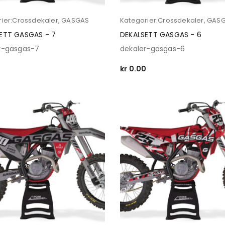
ier:
Crossdekaler
,
GASGAS
Kategorier:
Crossdekaler
,
GAS
ETT GASGAS - 7
DEKALSETT GASGAS - 6
r-gasgas-7
dekaler-gasgas-6
0
kr
0.00
 OPTIONS
SELECT OPTIONS