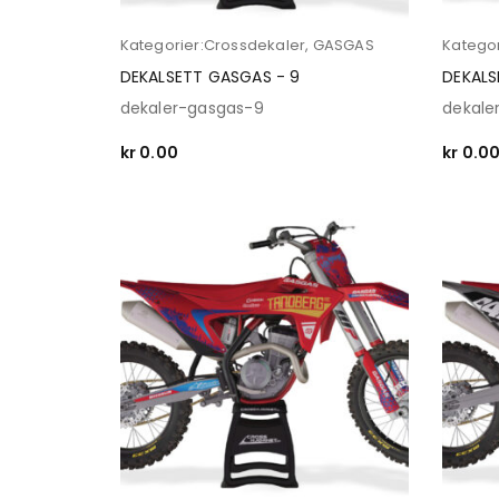
Kategorier:
Crossdekaler
,
GASGAS
Kategor
DEKALSETT GASGAS - 9
DEKALS
dekaler-gasgas-9
dekale
kr
0.00
kr
0.0
SELECT OPTIONS
SELECT