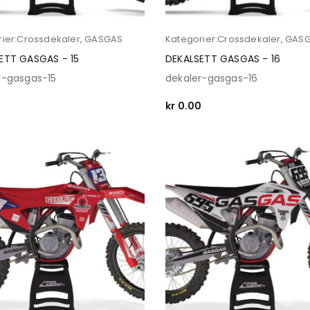
ier:
Crossdekaler
,
GASGAS
Kategorier:
Crossdekaler
,
GAS
ETT GASGAS - 15
DEKALSETT GASGAS - 16
r-gasgas-15
dekaler-gasgas-16
0
kr
0.00
 OPTIONS
SELECT OPTIONS