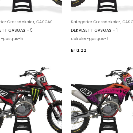
ier:
Crossdekaler
,
GASGAS
Kategorier:
Crossdekaler
,
GAS
ETT GASGAS - 5
DEKALSETT GASGAS - 1
r-gasgas-5
dekaler-gasgas-1
0
kr
0.00
 OPTIONS
SELECT OPTIONS