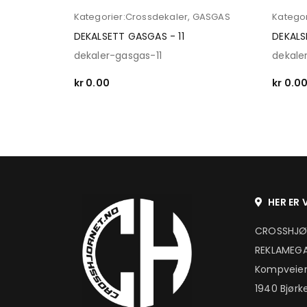
Kategorier:
Crossdekaler
,
GASGAS
Kategor
DEKALSETT GASGAS - 11
DEKALS
dekaler-gasgas-11
dekale
kr
0.00
kr
0.0
SELECT OPTIONS
SELECT
HER ER V
CROSSHJØ
REKLAMEGA
Kompveien
1940 Bjørk