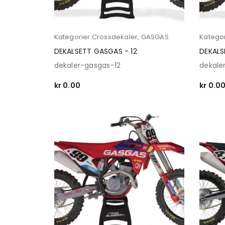
Kategorier:
Crossdekaler
,
GASGAS
Kategor
DEKALSETT GASGAS - 12
DEKALS
dekaler-gasgas-12
dekale
kr
0.00
kr
0.0
SELECT OPTIONS
SELECT